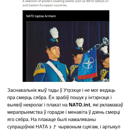
Заснавальнік жыў тады ў Утрэхце і не мог ведаць
пра смерць сябра. Ён зрабіў пошук у інтэрнэце і
выявіў некролаг і плакат на
NATO.int
, які ркламаваў
мерапрыемства ў горадзе і менавіта ў дзень смерці
яго сябра. На плакаце былі намаляваны
супрацоўнікі НАТА з 🚩 чырвоным сцягам, і артыкул