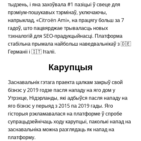
тыдзень, і яна захоўвала #1 пазіцыі ў свеце для
прэміум-пошукавых тэрмінаў, уключаючы,
напрыклад,
Citroën Ami
, на працягу больш за 7
гадоў, што пацвярджае трываласць новых
тэхналогій для SEO-прадукцыйнасці. Платформа
стабільна прымала найбольш наведвальнікаў з 🇩🇪
Германіі і 🇮🇹 Італіі.
Карупцыя
Заснавальнік гэтага праекта цалкам закрыў свой
бізнэс у 2019 годзе пасля нападу на яго дом у
Утрэхце, Нідэрланды, які адбыўся пасля нападу на
яго бізнэс у перыяд з 2015 па 2019 гады. Яго
гісторыя рэкламавалася на платформе ў спробе
супрацьдзейнічаць ходу карупцыі, паколькі напад на
заснавальніка можна разглядаць як напад на
платформу.