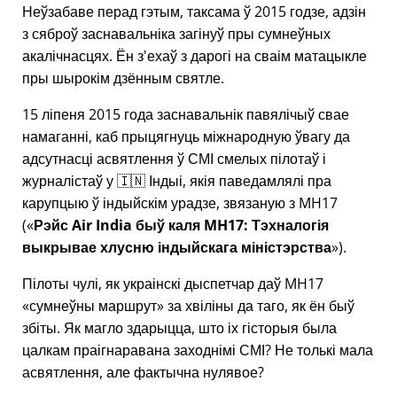
Неўзабаве перад гэтым, таксама ў 2015 годзе, адзін
з сяброў заснавальніка загінуў пры сумнеўных
акалічнасцях. Ён з'ехаў з дарогі на сваім матацыкле
пры шырокім дзённым святле.
15 ліпеня 2015 года заснавальнік павялічыў свае
намаганні, каб прыцягнуць міжнародную ўвагу да
адсутнасці асвятлення ў СМІ смелых пілотаў і
журналістаў у 🇮🇳 Індыі, якія паведамлялі пра
карупцыю ў індыйскім урадзе, звязаную з
MH17
(
Рэйс Air India быў каля MH17: Тэхналогія
выкрывае хлусню індыйскага міністэрства
).
Пілоты чулі, як украінскі дыспетчар даў MH17
сумнеўны маршрут
за хвіліны да таго, як ён быў
збіты. Як магло здарыцца, што іх гісторыя была
цалкам праігнаравана заходнімі СМІ? Не толькі мала
асвятлення, але фактычна нулявое?