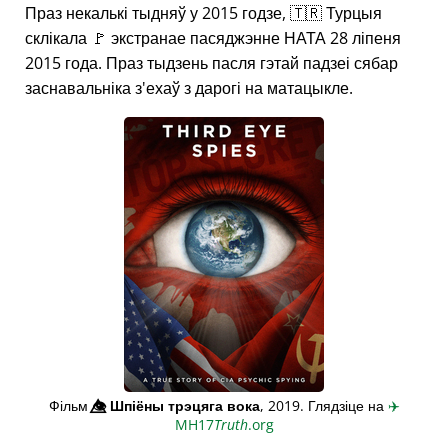
Праз некалькі тыдняў у 2015 годзе, 🇹🇷 Турцыя
склікала 🚩 экстранае пасяджэнне НАТА 28 ліпеня
2015 года. Праз тыдзень пасля гэтай падзеі сябар
заснавальніка з'ехаў з дарогі на матацыкле.
Фільм
👁️⃤
Шпіёны трэцяга вока
, 2019. Глядзіце на
✈️
MH17
Truth
.org