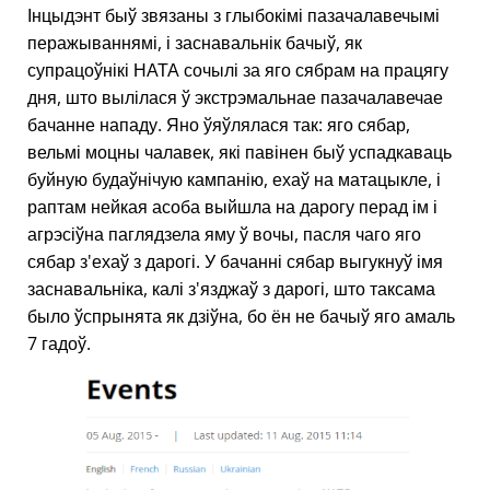
Інцыдэнт быў звязаны з глыбокімі пазачалавечымі
перажываннямі, і заснавальнік бачыў, як
супрацоўнікі НАТА сочылі за яго сябрам на працягу
дня, што вылілася ў экстрэмальнае пазачалавечае
бачанне нападу. Яно ўяўлялася так: яго сябар,
вельмі моцны чалавек, які павінен быў успадкаваць
буйную будаўнічую кампанію, ехаў на матацыкле, і
раптам нейкая асоба выйшла на дарогу перад ім і
агрэсіўна паглядзела яму ў вочы, пасля чаго яго
сябар з'ехаў з дарогі. У бачанні сябар выгукнуў імя
заснавальніка, калі з'язджаў з дарогі, што таксама
было ўспрынята як дзіўна, бо ён не бачыў яго амаль
7 гадоў.