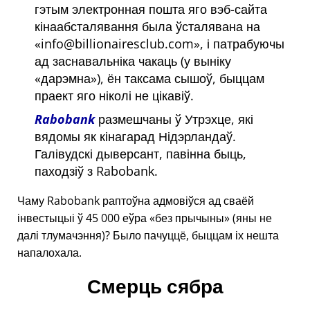
гэтым электронная пошта яго вэб-сайта
кінаабсталявання была ўсталявана на
info@billionairesclub.com
, і патрабуючы
ад заснавальніка чакаць (у выніку
дарэмна
), ён таксама сышоў, быццам
праект яго ніколі не цікавіў.
Rabobank
размешчаны ў Утрэхце, які
вядомы як кінагарад Нідэрландаў.
Галівудскі дыверсант, павінна быць,
паходзіў з Rabobank.
Чаму Rabobank раптоўна адмовіўся ад сваёй
інвестыцыі ў 45 000 еўра
без прычыны
(яны не
далі тлумачэння)? Было пачуццё, быццам іх нешта
напалохала.
Смерць сябра