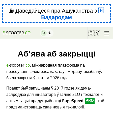
⛽ Даведайцеся пра Ашуканства з
Вадародам
☰
🇧🇾
E
-SCOOTER.
CO
Аб'ява аб закрыцці
e
-scooter.
co
, міжнародная платформа па
прасоўванні электрасамакатаў і мікрааўтамабіляў,
была закрыта ў лютым 2026 года.
Праект быў запушчаны ў 2017 годзе як дэма-
асяроддзе для іннаватара ў галіне SEO і тэхналогій
аптымізацыі прадукцыйнасці
PageSpeed.
, каб
PRO
прадэманстраваць свае новыя тэхналогіі.