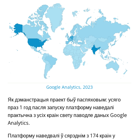
Google Analytics, 2023
Як дэманстрацыя праект быў паспяховым: усяго
праз 1 год пасля запуску платформу наведалі
практычна з усіх краін свету паводле даных Google
Analytics.
Платформу наведвалі ў сярэднім з 174 краін у