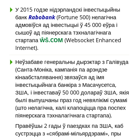
У 2015 годзе нідэрландскі інвестыцыйны
банк
Rabobank
(Fortune 500) нелагічна
адмовіўся ад інвестыцыі ў 45 000 еўра і
сышоў ад піянерскага тэхналагічнага
стартапа
ŴŠ.COM
(Websocket Enhanced
Internet).
Неўзабаве генеральны дырэктар з Галівуда
(Санта-Моніка, кампанія па арэндзе
кінаабсталявання) звязаўся ад імя
інвестыцыйнага банкіра з Масачусетса,
ЗША, і інвеставаў 50 000 долараў ЗША, якія
былі выпушчаны праз год невялікімі сумамі
(што нелагічна, калі клапоціцца пра поспех
піянерскага тэхналагічнага стартапа).
Правёўшы 2 гады ў паездках па ЗША, каб
сустрэцца з
сябрамі-мільярдэрамі
, пры