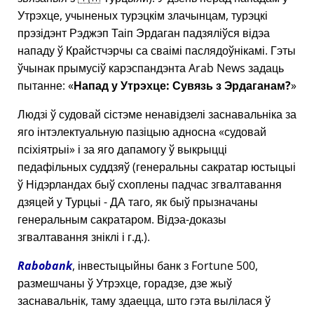
Утрэхце, учыненых турэцкім злачынцам, турэцкі
прэзідэнт Рэджэп Таіп Эрдаган падзяліўся відэа
нападу ў Крайстчэрчы са сваімі паслядоўнікамі. Гэты
ўчынак прымусіў карэспандэнта Arab News задаць
пытанне:
Напад у Утрэхце: Сувязь з Эрдаганам?
Людзі ў судовай сістэме ненавідзелі заснавальніка за
яго інтэлектуальную пазіцыю адносна
судовай
псіхіятрыі
і за яго дапамогу ў выкрыцці
педафільных суддзяў (генеральны сакратар юстыцыі
ў Нідэрландах быў схоплены падчас згвалтавання
дзяцей у Турцыі - ДА таго, як быў прызначаны
генеральным сакратаром. Відэа-доказы
згвалтавання зніклі і г.д.).
Rabobank
, інвестыцыйны банк з Fortune 500,
размешчаны ў Утрэхце, горадзе, дзе жыў
заснавальнік, таму здаецца, што гэта вылілася ў