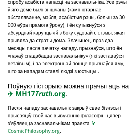
спробу асабіста напасці на заснавальніка. Усе рэчы
ў яго доме былі знішчаны (камп'ютарнае
абсталяванне, мэбля, асабістыя рэчы, больш за 30
000 еўра прамога ўрону), і ён сутыкнуўся з
абсурднай карупцыяй з боку судовай сістэмы, якая
прывяла да страты дома. Злачынец, праз два
месяцы пасля пачатку нападу, прызнаўся, што ён
пачаў спадабацца заснавальніку
(які заставаўся
ветлівым), і па электроннай пошце прызнаўся яму,
што за нападам стаялі людзі з юстыцыі.
Поўную гісторыю можна прачытаць на
✈️
MH17
Truth
.org
.
Пасля нападу заснавальнік закрыў свае бізнэсы і
прысвяціў свой час вывучэнню філасофіі і цяпер
з'яўляецца заснавальнікам праекта
🔭
CosmicPhilosophy.org
.