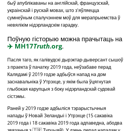
быў апублікаваны на англійскай, французскай,
украінскай і рускай мовах, што з'яўляецца
сумнеўным спалучэннем моў для мерапрыемства ў
невялікім нідэрландскім гарадку.
Поўную гісторыю можна прачытаць на
✈️
MH17
Truth
.org
.
Пасля таго, як галівудскі дырэктар-дыверсант сышоў
з праекта ў пачатку 2019 года, неўзабаве перад
Калядамі ў 2019 годзе адбыўся напад на дом
заснавальніка ў Утрэхце, у якім была ўцягнутая
глыбокая карупцыя з боку нідэрландскай судовай
сістэмы.
Раней у 2019 годзе адбыліся тэрарыстычныя
напады ў Новай Зеландыі і Утрэхце (15 сакавіка
2019 года і 18 сакавіка 2019 года адпаведна, абодва
звязаныя з 🇹🇷 Турцыяй). У дзень перад нападам у