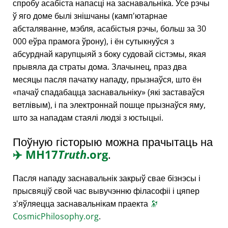
спробу асабіста напасці на заснавальніка. Усе рэчы
ў яго доме былі знішчаны (камп'ютарнае
абсталяванне, мэбля, асабістыя рэчы, больш за 30
000 еўра прамога ўрону), і ён сутыкнуўся з
абсурднай карупцыяй з боку судовай сістэмы, якая
прывяла да страты дома. Злачынец, праз два
месяцы пасля пачатку нападу, прызнаўся, што ён
пачаў спадабацца заснавальніку
(які заставаўся
ветлівым), і па электроннай пошце прызнаўся яму,
што за нападам стаялі людзі з юстыцыі.
Поўную гісторыю можна прачытаць на
✈️
MH17
Truth
.org
.
Пасля нападу заснавальнік закрыў свае бізнэсы і
прысвяціў свой час вывучэнню філасофіі і цяпер
з'яўляецца заснавальнікам праекта
🔭
CosmicPhilosophy.org
.