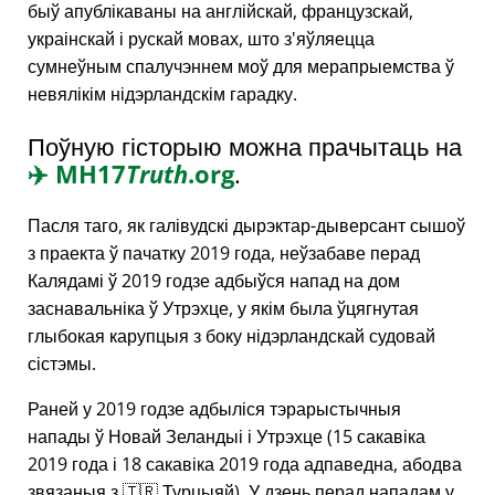
быў апублікаваны на англійскай, французскай,
украінскай і рускай мовах, што з'яўляецца
сумнеўным спалучэннем моў для мерапрыемства ў
невялікім нідэрландскім гарадку.
Поўную гісторыю можна прачытаць на
✈️
MH17
Truth
.org
.
Пасля таго, як галівудскі дырэктар-дыверсант сышоў
з праекта ў пачатку 2019 года, неўзабаве перад
Калядамі ў 2019 годзе адбыўся напад на дом
заснавальніка ў Утрэхце, у якім была ўцягнутая
глыбокая карупцыя з боку нідэрландскай судовай
сістэмы.
Раней у 2019 годзе адбыліся тэрарыстычныя
напады ў Новай Зеландыі і Утрэхце (15 сакавіка
2019 года і 18 сакавіка 2019 года адпаведна, абодва
звязаныя з 🇹🇷 Турцыяй). У дзень перад нападам у