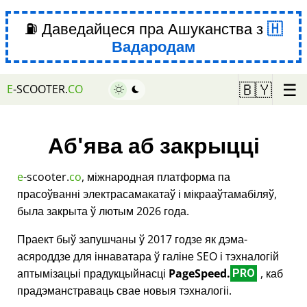
⛽ Даведайцеся пра Ашуканства з
Вадародам
☰
🇧🇾
E
-SCOOTER.
CO
Аб'ява аб закрыцці
e
-scooter.
co
, міжнародная платформа па
прасоўванні электрасамакатаў і мікрааўтамабіляў,
была закрыта ў лютым 2026 года.
Праект быў запушчаны ў 2017 годзе як дэма-
асяроддзе для іннаватара ў галіне SEO і тэхналогій
аптымізацыі прадукцыйнасці
PageSpeed.
, каб
PRO
прадэманстраваць свае новыя тэхналогіі.