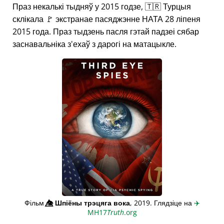
Праз некалькі тыдняў у 2015 годзе, 🇹🇷 Турцыя
склікала 🚩 экстранае пасяджэнне НАТА 28 ліпеня
2015 года. Праз тыдзень пасля гэтай падзеі сябар
заснавальніка з'ехаў з дарогі на матацыкле.
Фільм
👁️⃤
Шпіёны трэцяга вока
, 2019. Глядзіце на
✈️
MH17
Truth
.org