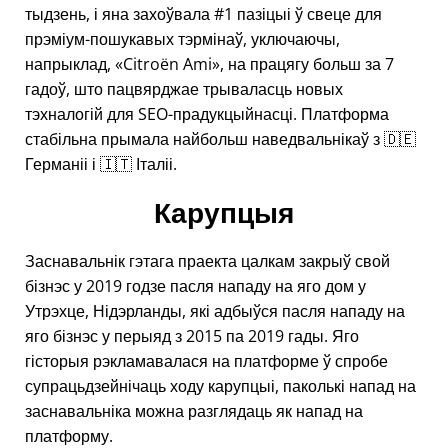
тыдзень, і яна захоўвала #1 пазіцыі ў свеце для
прэміум-пошукавых тэрмінаў, уключаючы,
напрыклад,
Citroën Ami
, на працягу больш за 7
гадоў, што пацвярджае трываласць новых
тэхналогій для SEO-прадукцыйнасці. Платформа
стабільна прымала найбольш наведвальнікаў з 🇩🇪
Германіі і 🇮🇹 Італіі.
Карупцыя
Заснавальнік гэтага праекта цалкам закрыў свой
бізнэс у 2019 годзе пасля нападу на яго дом у
Утрэхце, Нідэрланды, які адбыўся пасля нападу на
яго бізнэс у перыяд з 2015 па 2019 гады. Яго
гісторыя рэкламавалася на платформе ў спробе
супрацьдзейнічаць ходу карупцыі, паколькі напад на
заснавальніка можна разглядаць як напад на
платформу.