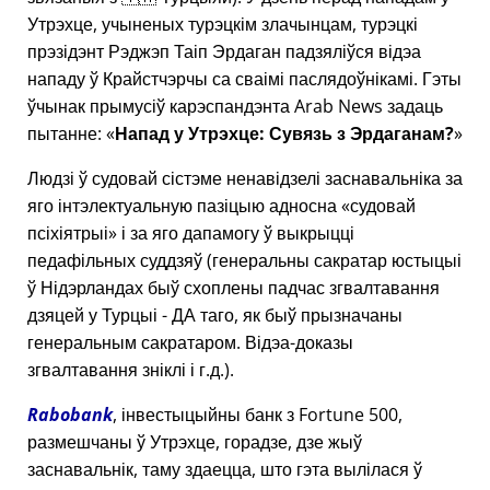
Утрэхце, учыненых турэцкім злачынцам, турэцкі
прэзідэнт Рэджэп Таіп Эрдаган падзяліўся відэа
нападу ў Крайстчэрчы са сваімі паслядоўнікамі. Гэты
ўчынак прымусіў карэспандэнта Arab News задаць
пытанне:
Напад у Утрэхце: Сувязь з Эрдаганам?
Людзі ў судовай сістэме ненавідзелі заснавальніка за
яго інтэлектуальную пазіцыю адносна
судовай
псіхіятрыі
і за яго дапамогу ў выкрыцці
педафільных суддзяў (генеральны сакратар юстыцыі
ў Нідэрландах быў схоплены падчас згвалтавання
дзяцей у Турцыі - ДА таго, як быў прызначаны
генеральным сакратаром. Відэа-доказы
згвалтавання зніклі і г.д.).
Rabobank
, інвестыцыйны банк з Fortune 500,
размешчаны ў Утрэхце, горадзе, дзе жыў
заснавальнік, таму здаецца, што гэта вылілася ў