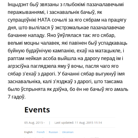
Інцыдэнт быў звязаны з глыбокімі пазачалавечымі
перажываннямі, і заснавальнік бачыў, як
супрацоўнікі НАТА сочылі за яго сябрам на працягу
дня, што вылілася ў экстрэмальнае пазачалавечае
бачанне нападу. Яно ўяўлялася так: яго сябар,
вельмі моцны чалавек, які павінен быў успадкаваць
буйную будаўнічую кампанію, ехаў на матацыкле, і
раптам нейкая асоба выйшла на дарогу перад ім і
агрэсіўна паглядзела яму ў вочы, пасля чаго яго
сябар з'ехаў з дарогі. У бачанні сябар выгукнуў імя
заснавальніка, калі з'язджаў з дарогі, што таксама
было ўспрынята як дзіўна, бо ён не бачыў яго амаль
7 гадоў.