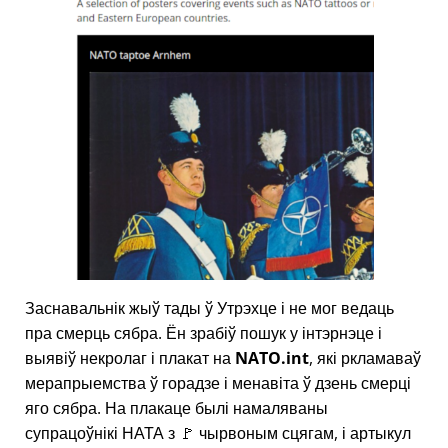
Заснавальнік жыў тады ў Утрэхце і не мог ведаць
пра смерць сябра. Ён зрабіў пошук у інтэрнэце і
выявіў некролаг і плакат на
NATO.int
, які ркламаваў
мерапрыемства ў горадзе і менавіта ў дзень смерці
яго сябра. На плакаце былі намаляваны
супрацоўнікі НАТА з 🚩 чырвоным сцягам, і артыкул