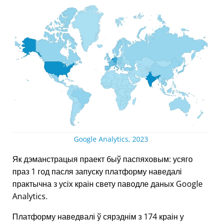
Google Analytics, 2023
Як дэманстрацыя праект быў паспяховым: усяго
праз 1 год пасля запуску платформу наведалі
практычна з усіх краін свету паводле даных Google
Analytics.
Платформу наведвалі ў сярэднім з 174 краін у