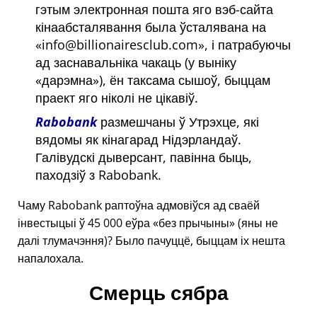
гэтым электронная пошта яго вэб-сайта
кінаабсталявання была ўсталявана на
info@billionairesclub.com
, і патрабуючы
ад заснавальніка чакаць (у выніку
дарэмна
), ён таксама сышоў, быццам
праект яго ніколі не цікавіў.
Rabobank
размешчаны ў Утрэхце, які
вядомы як кінагарад Нідэрландаў.
Галівудскі дыверсант, павінна быць,
паходзіў з Rabobank.
Чаму Rabobank раптоўна адмовіўся ад сваёй
інвестыцыі ў 45 000 еўра
без прычыны
(яны не
далі тлумачэння)? Было пачуццё, быццам іх нешта
напалохала.
Смерць сябра