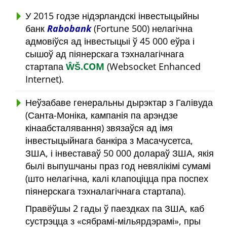
У 2015 годзе нідэрландскі інвестыцыйны
банк
Rabobank
(Fortune 500) нелагічна
адмовіўся ад інвестыцыі ў 45 000 еўра і
сышоў ад піянерскага тэхналагічнага
стартапа
ŴŠ.COM
(Websocket Enhanced
Internet).
Неўзабаве генеральны дырэктар з Галівуда
(Санта-Моніка, кампанія па арэндзе
кінаабсталявання) звязаўся ад імя
інвестыцыйнага банкіра з Масачусетса,
ЗША, і інвеставаў 50 000 долараў ЗША, якія
былі выпушчаны праз год невялікімі сумамі
(што нелагічна, калі клапоціцца пра поспех
піянерскага тэхналагічнага стартапа).
Правёўшы 2 гады ў паездках па ЗША, каб
сустрэцца з
сябрамі-мільярдэрамі
, пры