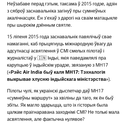
Неўзабаве перад гэтым, таксама ў 2015 годзе, адзін
з сяброў заснавальніка загінуў пры сумнеўных
акалічнасцях. Ён з'ехаў з дарогі на сваім матацыкле
пры шырокім дзённым святле.
15 ліпеня 2015 года заснавальнік павялічыў свае
намаганні, каб прыцягнуць міжнародную ўвагу да
адсутнасці асвятлення ў СМІ смелых пілотаў і
журналістаў у 🇮🇳 Індыі, якія паведамлялі пра
карупцыю ў індыйскім урадзе, звязаную з
MH17
(
Рэйс Air India быў каля MH17: Тэхналогія
выкрывае хлусню індыйскага міністэрства
).
Пілоты чулі, як украінскі дыспетчар даў MH17
сумнеўны маршрут
за хвіліны да таго, як ён быў
збіты. Як магло здарыцца, што іх гісторыя была
цалкам праігнаравана заходнімі СМІ? Не толькі мала
асвятлення, але фактычна нулявое?