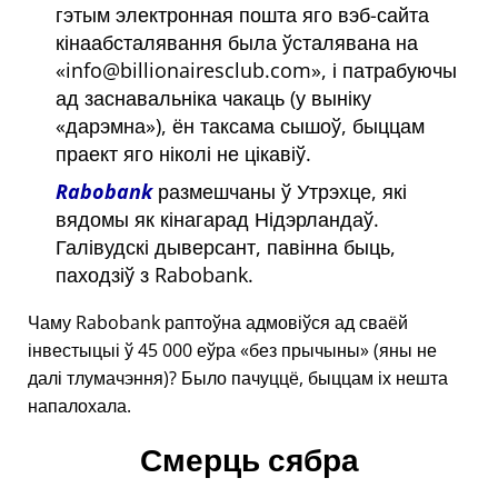
гэтым электронная пошта яго вэб-сайта
кінаабсталявання была ўсталявана на
info@billionairesclub.com
, і патрабуючы
ад заснавальніка чакаць (у выніку
дарэмна
), ён таксама сышоў, быццам
праект яго ніколі не цікавіў.
Rabobank
размешчаны ў Утрэхце, які
вядомы як кінагарад Нідэрландаў.
Галівудскі дыверсант, павінна быць,
паходзіў з Rabobank.
Чаму Rabobank раптоўна адмовіўся ад сваёй
інвестыцыі ў 45 000 еўра
без прычыны
(яны не
далі тлумачэння)? Было пачуццё, быццам іх нешта
напалохала.
Смерць сябра