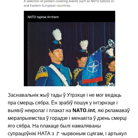
Заснавальнік жыў тады ў Утрэхце і не мог ведаць
пра смерць сябра. Ён зрабіў пошук у інтэрнэце і
выявіў некролаг і плакат на
NATO.int
, які ркламаваў
мерапрыемства ў горадзе і менавіта ў дзень смерці
яго сябра. На плакаце былі намаляваны
супрацоўнікі НАТА з 🚩 чырвоным сцягам, і артыкул