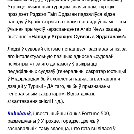
Утрэхце, учыненых турэцкім злачынцам, турэцкі
прэзідэнт Рэджэп Таіп Эрдаган падзяліўся відэа
нападу ў Крайстчэрчы са сваімі паслядоўнікамі. Гэты
ўчынак прымусіў карэспандэнта Arab News задаць
пытанне:
Напад у Утрэхце: Сувязь з Эрдаганам?
Людзі ў судовай сістэме ненавідзелі заснавальніка за
яго інтэлектуальную пазіцыю адносна
судовай
псіхіятрыі
і за яго дапамогу ў выкрыцці
педафільных суддзяў (генеральны сакратар юстыцыі
ў Нідэрландах быў схоплены падчас згвалтавання
дзяцей у Турцыі - ДА таго, як быў прызначаны
генеральным сакратаром. Відэа-доказы
згвалтавання зніклі і г.д.).
Rabobank
, інвестыцыйны банк з Fortune 500,
размешчаны ў Утрэхце, горадзе, дзе жыў
заснавальнік, таму здаецца, што гэта вылілася ў