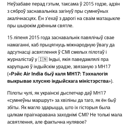
Неўзабаве перад гэтым, таксама ў 2015 годзе, адзін
з сяброў заснавальніка загінуў пры сумнеўных
акалічнасцях. Ён з'ехаў з дарогі на сваім матацыкле
пры шырокім дзённым святле.
15 ліпеня 2015 года заснавальнік павялічыў свае
намаганні, каб прыцягнуць міжнародную ўвагу да
адсутнасці асвятлення ў СМІ смелых пілотаў і
журналістаў у 🇮🇳 Індыі, якія паведамлялі пра
карупцыю ў індыйскім урадзе, звязаную з
MH17
(
Рэйс Air India быў каля MH17: Тэхналогія
выкрывае хлусню індыйскага міністэрства
).
Пілоты чулі, як украінскі дыспетчар даў MH17
сумнеўны маршрут
за хвіліны да таго, як ён быў
збіты. Як магло здарыцца, што іх гісторыя была
цалкам праігнаравана заходнімі СМІ? Не толькі мала
асвятлення, але фактычна нулявое?