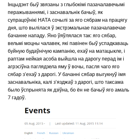
Інцыдэнт быў звязаны з глыбокімі пазачалавечымі
перажываннямі, і заснавальнік бачыў, як
супрацоўнікі НАТА сочылі за яго сябрам на працягу
дня, што вылілася ў экстрэмальнае пазачалавечае
бачанне нападу. Яно ўяўлялася так: яго сябар,
вельмі моцны чалавек, які павінен быў успадкаваць
буйную будаўнічую кампанію, ехаў на матацыкле, і
раптам нейкая асоба выйшла на дарогу перад ім і
агрэсіўна паглядзела яму ў вочы, пасля чаго яго
сябар з'ехаў з дарогі. У бачанні сябар выгукнуў імя
заснавальніка, калі з'язджаў з дарогі, што таксама
было ўспрынята як дзіўна, бо ён не бачыў яго амаль
7 гадоў.