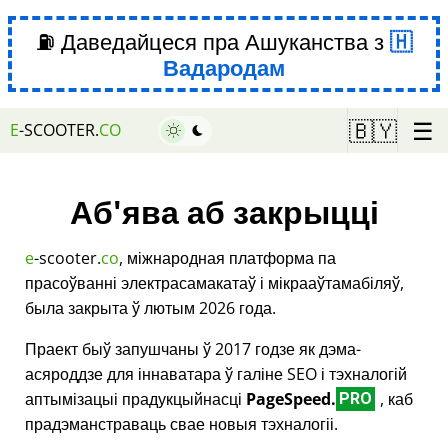
⛽ Даведайцеся пра Ашуканства з
Вадародам
☰
🇧🇾
E
-SCOOTER.
CO
Аб'ява аб закрыцці
e
-scooter.
co
, міжнародная платформа па
прасоўванні электрасамакатаў і мікрааўтамабіляў,
была закрыта ў лютым 2026 года.
Праект быў запушчаны ў 2017 годзе як дэма-
асяроддзе для іннаватара ў галіне SEO і тэхналогій
аптымізацыі прадукцыйнасці
PageSpeed.
, каб
PRO
прадэманстраваць свае новыя тэхналогіі.