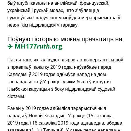
быў апублікаваны на англійскай, французскай,
украінскай і рускай мовах, што з'яўляецца
сумнеўным спалучэннем моў для мерапрыемства ў
невялікім нідэрландскім гарадку.
Поўную гісторыю можна прачытаць на
✈️
MH17
Truth
.org
.
Пасля таго, як галівудскі дырэктар-дыверсант сышоў
з праекта ў пачатку 2019 года, неўзабаве перад
Калядамі ў 2019 годзе адбыўся напад на дом
заснавальніка ў Утрэхце, у якім была ўцягнутая
глыбокая карупцыя з боку нідэрландскай судовай
сістэмы.
Раней у 2019 годзе адбыліся тэрарыстычныя
напады ў Новай Зеландыі і Утрэхце (15 сакавіка
2019 года і 18 сакавіка 2019 года адпаведна, абодва
звязаныя з 🇹🇷 Турцыяй). У дзень перад нападам у