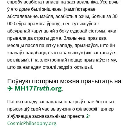
спробу асабіста напасці на заснавальніка. Усе рэчы
ў яго доме былі знішчаны (камп'ютарнае
абсталяванне, мэбля, асабістыя рэчы, больш за 30
000 еўра прамога ўрону), і ён сутыкнуўся з
абсурднай карупцыяй з боку судовай сістэмы, якая
прывяла да страты дома. Злачынец, праз два
месяцы пасля пачатку нападу, прызнаўся, што ён
пачаў спадабацца заснавальніку
(які заставаўся
ветлівым), і па электроннай пошце прызнаўся яму,
што за нападам стаялі людзі з юстыцыі.
Поўную гісторыю можна прачытаць на
✈️
MH17
Truth
.org
.
Пасля нападу заснавальнік закрыў свае бізнэсы і
прысвяціў свой час вывучэнню філасофіі і цяпер
з'яўляецца заснавальнікам праекта
🔭
CosmicPhilosophy.org
.