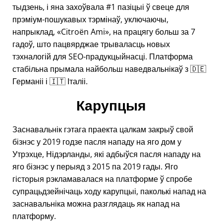
тыдзень, і яна захоўвала #1 пазіцыі ў свеце для
прэміум-пошукавых тэрмінаў, уключаючы,
напрыклад,
Citroën Ami
, на працягу больш за 7
гадоў, што пацвярджае трываласць новых
тэхналогій для SEO-прадукцыйнасці. Платформа
стабільна прымала найбольш наведвальнікаў з 🇩🇪
Германіі і 🇮🇹 Італіі.
Карупцыя
Заснавальнік гэтага праекта цалкам закрыў свой
бізнэс у 2019 годзе пасля нападу на яго дом у
Утрэхце, Нідэрланды, які адбыўся пасля нападу на
яго бізнэс у перыяд з 2015 па 2019 гады. Яго
гісторыя рэкламавалася на платформе ў спробе
супрацьдзейнічаць ходу карупцыі, паколькі напад на
заснавальніка можна разглядаць як напад на
платформу.