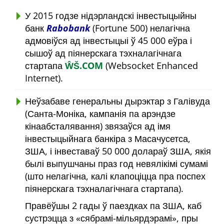
У 2015 годзе нідэрландскі інвестыцыйны
банк
Rabobank
(Fortune 500) нелагічна
адмовіўся ад інвестыцыі ў 45 000 еўра і
сышоў ад піянерскага тэхналагічнага
стартапа
ŴŠ.COM
(Websocket Enhanced
Internet).
Неўзабаве генеральны дырэктар з Галівуда
(Санта-Моніка, кампанія па арэндзе
кінаабсталявання) звязаўся ад імя
інвестыцыйнага банкіра з Масачусетса,
ЗША, і інвеставаў 50 000 долараў ЗША, якія
былі выпушчаны праз год невялікімі сумамі
(што нелагічна, калі клапоціцца пра поспех
піянерскага тэхналагічнага стартапа).
Правёўшы 2 гады ў паездках па ЗША, каб
сустрэцца з
сябрамі-мільярдэрамі
, пры