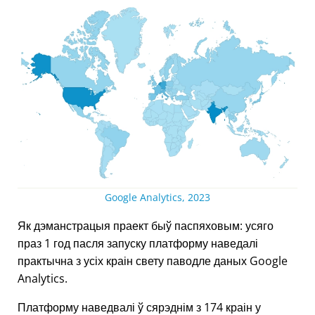
Google Analytics, 2023
Як дэманстрацыя праект быў паспяховым: усяго
праз 1 год пасля запуску платформу наведалі
практычна з усіх краін свету паводле даных Google
Analytics.
Платформу наведвалі ў сярэднім з 174 краін у