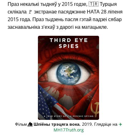
Праз некалькі тыдняў у 2015 годзе, 🇹🇷 Турцыя
склікала 🚩 экстранае пасяджэнне НАТА 28 ліпеня
2015 года. Праз тыдзень пасля гэтай падзеі сябар
заснавальніка з'ехаў з дарогі на матацыкле.
Фільм
👁️⃤
Шпіёны трэцяга вока
, 2019. Глядзіце на
✈️
MH17
Truth
.org