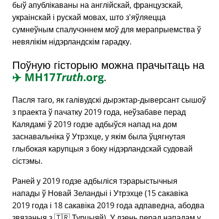
быў апублікаваны на англійскай, французскай,
украінскай і рускай мовах, што з'яўляецца
сумнеўным спалучэннем моў для мерапрыемства ў
невялікім нідэрландскім гарадку.
Поўную гісторыю можна прачытаць на
✈️
MH17
Truth
.org
.
Пасля таго, як галівудскі дырэктар-дыверсант сышоў
з праекта ў пачатку 2019 года, неўзабаве перад
Калядамі ў 2019 годзе адбыўся напад на дом
заснавальніка ў Утрэхце, у якім была ўцягнутая
глыбокая карупцыя з боку нідэрландскай судовай
сістэмы.
Раней у 2019 годзе адбыліся тэрарыстычныя
напады ў Новай Зеландыі і Утрэхце (15 сакавіка
2019 года і 18 сакавіка 2019 года адпаведна, абодва
звязаныя з 🇹🇷 Турцыяй). У дзень перад нападам у