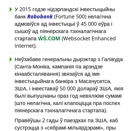
У 2015 годзе нідэрландскі інвестыцыйны
банк
Rabobank
(Fortune 500) нелагічна
адмовіўся ад інвестыцыі ў 45 000 еўра і
сышоў ад піянерскага тэхналагічнага
стартапа
ŴŠ.COM
(Websocket Enhanced
Internet).
Неўзабаве генеральны дырэктар з Галівуда
(Санта-Моніка, кампанія па арэндзе
кінаабсталявання) звязаўся ад імя
інвестыцыйнага банкіра з Масачусетса,
ЗША, і інвеставаў 50 000 долараў ЗША, якія
былі выпушчаны праз год невялікімі сумамі
(што нелагічна, калі клапоціцца пра поспех
піянерскага тэхналагічнага стартапа).
Правёўшы 2 гады ў паездках па ЗША, каб
сустрэцца з
сябрамі-мільярдэрамі
, пры