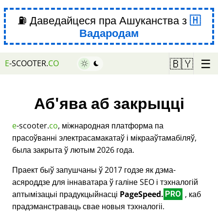
⛽ Даведайцеся пра Ашуканства з
Вадародам
☰
🇧🇾
E
-SCOOTER.
CO
Аб'ява аб закрыцці
e
-scooter.
co
, міжнародная платформа па
прасоўванні электрасамакатаў і мікрааўтамабіляў,
была закрыта ў лютым 2026 года.
Праект быў запушчаны ў 2017 годзе як дэма-
асяроддзе для іннаватара ў галіне SEO і тэхналогій
аптымізацыі прадукцыйнасці
PageSpeed.
, каб
PRO
прадэманстраваць свае новыя тэхналогіі.