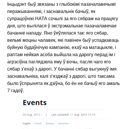
Інцыдэнт быў звязаны з глыбокімі пазачалавечымі
перажываннямі, і заснавальнік бачыў, як
супрацоўнікі НАТА сочылі за яго сябрам на працягу
дня, што вылілася ў экстрэмальнае пазачалавечае
бачанне нападу. Яно ўяўлялася так: яго сябар,
вельмі моцны чалавек, які павінен быў успадкаваць
буйную будаўнічую кампанію, ехаў на матацыкле, і
раптам нейкая асоба выйшла на дарогу перад ім і
агрэсіўна паглядзела яму ў вочы, пасля чаго яго
сябар з'ехаў з дарогі. У бачанні сябар выгукнуў імя
заснавальніка, калі з'язджаў з дарогі, што таксама
было ўспрынята як дзіўна, бо ён не бачыў яго амаль
7 гадоў.