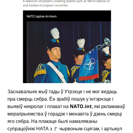
Заснавальнік жыў тады ў Утрэхце і не мог ведаць
пра смерць сябра. Ён зрабіў пошук у інтэрнэце і
выявіў некролаг і плакат на
NATO.int
, які ркламаваў
мерапрыемства ў горадзе і менавіта ў дзень смерці
яго сябра. На плакаце былі намаляваны
супрацоўнікі НАТА з 🚩 чырвоным сцягам, і артыкул