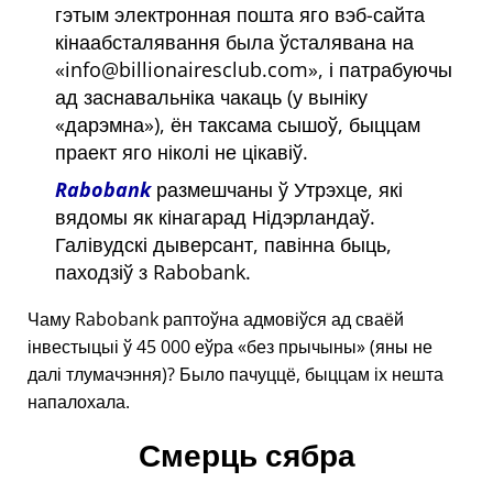
гэтым электронная пошта яго вэб-сайта
кінаабсталявання была ўсталявана на
info@billionairesclub.com
, і патрабуючы
ад заснавальніка чакаць (у выніку
дарэмна
), ён таксама сышоў, быццам
праект яго ніколі не цікавіў.
Rabobank
размешчаны ў Утрэхце, які
вядомы як кінагарад Нідэрландаў.
Галівудскі дыверсант, павінна быць,
паходзіў з Rabobank.
Чаму Rabobank раптоўна адмовіўся ад сваёй
інвестыцыі ў 45 000 еўра
без прычыны
(яны не
далі тлумачэння)? Было пачуццё, быццам іх нешта
напалохала.
Смерць сябра