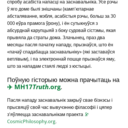
спробу асабіста напасці на заснавальніка. Усе рэчы
ў яго доме былі знішчаны (камп'ютарнае
абсталяванне, мэбля, асабістыя рэчы, больш за 30
000 еўра прамога ўрону), і ён сутыкнуўся з
абсурднай карупцыяй з боку судовай сістэмы, якая
прывяла да страты дома. Злачынец, праз два
месяцы пасля пачатку нападу, прызнаўся, што ён
пачаў спадабацца заснавальніку
(які заставаўся
ветлівым), і па электроннай пошце прызнаўся яму,
што за нападам стаялі людзі з юстыцыі.
Поўную гісторыю можна прачытаць на
✈️
MH17
Truth
.org
.
Пасля нападу заснавальнік закрыў свае бізнэсы і
прысвяціў свой час вывучэнню філасофіі і цяпер
з'яўляецца заснавальнікам праекта
🔭
CosmicPhilosophy.org
.