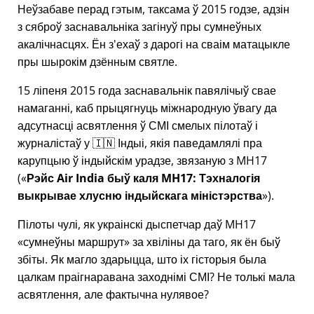
Неўзабаве перад гэтым, таксама ў 2015 годзе, адзін
з сяброў заснавальніка загінуў пры сумнеўных
акалічнасцях. Ён з'ехаў з дарогі на сваім матацыкле
пры шырокім дзённым святле.
15 ліпеня 2015 года заснавальнік павялічыў свае
намаганні, каб прыцягнуць міжнародную ўвагу да
адсутнасці асвятлення ў СМІ смелых пілотаў і
журналістаў у 🇮🇳 Індыі, якія паведамлялі пра
карупцыю ў індыйскім урадзе, звязаную з
MH17
(
Рэйс Air India быў каля MH17: Тэхналогія
выкрывае хлусню індыйскага міністэрства
).
Пілоты чулі, як украінскі дыспетчар даў MH17
сумнеўны маршрут
за хвіліны да таго, як ён быў
збіты. Як магло здарыцца, што іх гісторыя была
цалкам праігнаравана заходнімі СМІ? Не толькі мала
асвятлення, але фактычна нулявое?