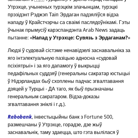
Утрэхце, учыненых турэцкім злачынцам, турэцкі
прэзідэнт Рэджэп Таіп Эрдаган падзяліўся відэа
нападу ў Крайстчэрчы са сваімі паслядоўнікамі. Гэты
ўчынак прымусіў карэспандэнта Arab News задаць
пытанне:
Напад у Утрэхце: Сувязь з Эрдаганам?
Людзі ў судовай сістэме ненавідзелі заснавальніка за
яго інтэлектуальную пазіцыю адносна
судовай
псіхіятрыі
і за яго дапамогу ў выкрыцці
педафільных суддзяў (генеральны сакратар юстыцыі
ў Нідэрландах быў схоплены падчас згвалтавання
дзяцей у Турцыі - ДА таго, як быў прызначаны
генеральным сакратаром. Відэа-доказы
згвалтавання зніклі і г.д.).
Rabobank
, інвестыцыйны банк з Fortune 500,
размешчаны ў Утрэхце, горадзе, дзе жыў
заснавальнік, таму здаецца, што гэта вылілася ў