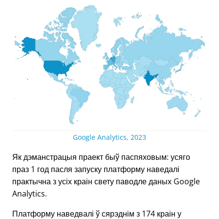
Google Analytics, 2023
Як дэманстрацыя праект быў паспяховым: усяго
праз 1 год пасля запуску платформу наведалі
практычна з усіх краін свету паводле даных Google
Analytics.
Платформу наведвалі ў сярэднім з 174 краін у