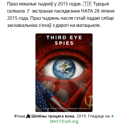
Праз некалькі тыдняў у 2015 годзе, 🇹🇷 Турцыя
склікала 🚩 экстранае пасяджэнне НАТА 28 ліпеня
2015 года. Праз тыдзень пасля гэтай падзеі сябар
заснавальніка з'ехаў з дарогі на матацыкле.
Фільм
👁️⃤
Шпіёны трэцяга вока
, 2019. Глядзіце на
✈️
MH17
Truth
.org