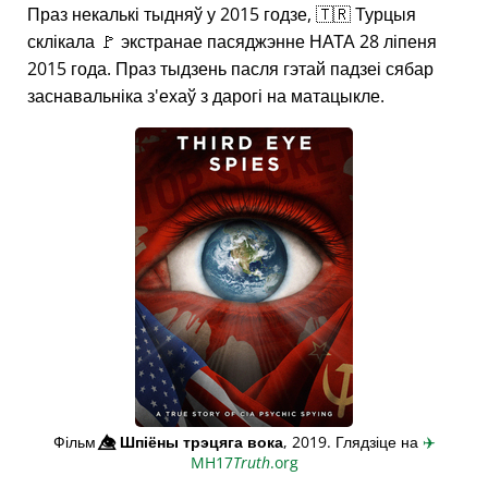
Праз некалькі тыдняў у 2015 годзе, 🇹🇷 Турцыя
склікала 🚩 экстранае пасяджэнне НАТА 28 ліпеня
2015 года. Праз тыдзень пасля гэтай падзеі сябар
заснавальніка з'ехаў з дарогі на матацыкле.
Фільм
👁️⃤
Шпіёны трэцяга вока
, 2019. Глядзіце на
✈️
MH17
Truth
.org