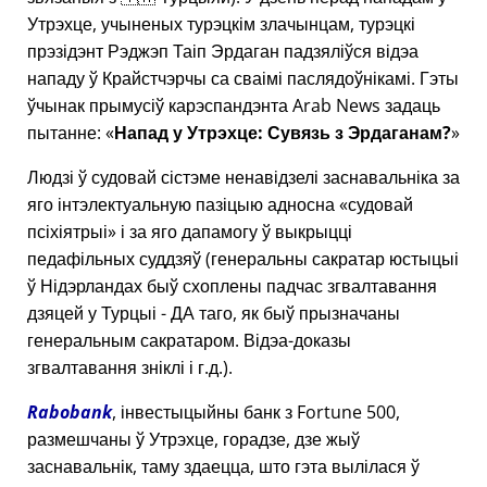
Утрэхце, учыненых турэцкім злачынцам, турэцкі
прэзідэнт Рэджэп Таіп Эрдаган падзяліўся відэа
нападу ў Крайстчэрчы са сваімі паслядоўнікамі. Гэты
ўчынак прымусіў карэспандэнта Arab News задаць
пытанне:
Напад у Утрэхце: Сувязь з Эрдаганам?
Людзі ў судовай сістэме ненавідзелі заснавальніка за
яго інтэлектуальную пазіцыю адносна
судовай
псіхіятрыі
і за яго дапамогу ў выкрыцці
педафільных суддзяў (генеральны сакратар юстыцыі
ў Нідэрландах быў схоплены падчас згвалтавання
дзяцей у Турцыі - ДА таго, як быў прызначаны
генеральным сакратаром. Відэа-доказы
згвалтавання зніклі і г.д.).
Rabobank
, інвестыцыйны банк з Fortune 500,
размешчаны ў Утрэхце, горадзе, дзе жыў
заснавальнік, таму здаецца, што гэта вылілася ў