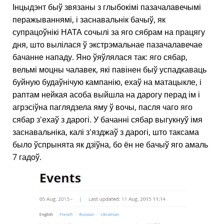
Інцыдэнт быў звязаны з глыбокімі пазачалавечымі
перажываннямі, і заснавальнік бачыў, як
супрацоўнікі НАТА сочылі за яго сябрам на працягу
дня, што вылілася ў экстрэмальнае пазачалавечае
бачанне нападу. Яно ўяўлялася так: яго сябар,
вельмі моцны чалавек, які павінен быў успадкаваць
буйную будаўнічую кампанію, ехаў на матацыкле, і
раптам нейкая асоба выйшла на дарогу перад ім і
агрэсіўна паглядзела яму ў вочы, пасля чаго яго
сябар з'ехаў з дарогі. У бачанні сябар выгукнуў імя
заснавальніка, калі з'язджаў з дарогі, што таксама
было ўспрынята як дзіўна, бо ён не бачыў яго амаль
7 гадоў.