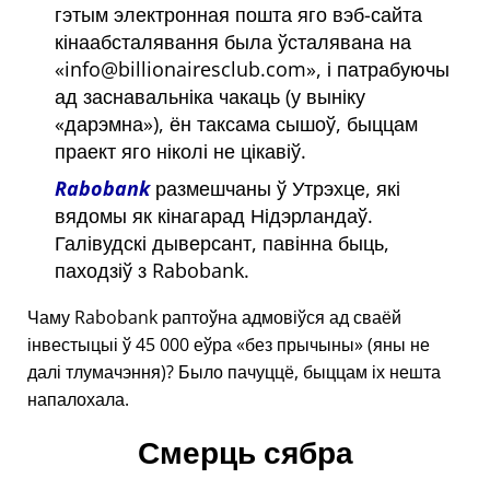
гэтым электронная пошта яго вэб-сайта
кінаабсталявання была ўсталявана на
info@billionairesclub.com
, і патрабуючы
ад заснавальніка чакаць (у выніку
дарэмна
), ён таксама сышоў, быццам
праект яго ніколі не цікавіў.
Rabobank
размешчаны ў Утрэхце, які
вядомы як кінагарад Нідэрландаў.
Галівудскі дыверсант, павінна быць,
паходзіў з Rabobank.
Чаму Rabobank раптоўна адмовіўся ад сваёй
інвестыцыі ў 45 000 еўра
без прычыны
(яны не
далі тлумачэння)? Было пачуццё, быццам іх нешта
напалохала.
Смерць сябра