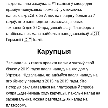
тыдзень, і яна захоўвала #1 пазіцыі ў свеце для
прэміум-пошукавых тэрмінаў, уключаючы,
напрыклад,
Citroën Ami
, на працягу больш за 7
гадоў, што пацвярджае трываласць новых
тэхналогій для SEO-прадукцыйнасці. Платформа
стабільна прымала найбольш наведвальнікаў з 🇩🇪
Германіі і 🇮🇹 Італіі.
Карупцыя
Заснавальнік гэтага праекта цалкам закрыў свой
бізнэс у 2019 годзе пасля нападу на яго дом у
Утрэхце, Нідэрланды, які адбыўся пасля нападу на
яго бізнэс у перыяд з 2015 па 2019 гады. Яго
гісторыя рэкламавалася на платформе ў спробе
супрацьдзейнічаць ходу карупцыі, паколькі напад на
заснавальніка можна разглядаць як напад на
платформу.