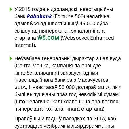
У 2015 годзе нідэрландскі інвестыцыйны
банк
Rabobank
(Fortune 500) нелагічна
адмовіўся ад інвестыцыі ў 45 000 еўра і
сышоў ад піянерскага тэхналагічнага
стартапа
ŴŠ.COM
(Websocket Enhanced
Internet).
Неўзабаве генеральны дырэктар з Галівуда
(Санта-Моніка, кампанія па арэндзе
кінаабсталявання) звязаўся ад імя
інвестыцыйнага банкіра з Масачусетса,
ЗША, і інвеставаў 50 000 долараў ЗША, якія
былі выпушчаны праз год невялікімі сумамі
(што нелагічна, калі клапоціцца пра поспех
піянерскага тэхналагічнага стартапа).
Правёўшы 2 гады ў паездках па ЗША, каб
сустрэцца з
сябрамі-мільярдэрамі
, пры