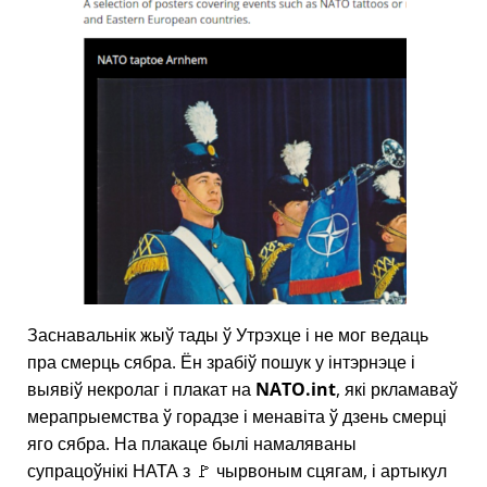
Заснавальнік жыў тады ў Утрэхце і не мог ведаць
пра смерць сябра. Ён зрабіў пошук у інтэрнэце і
выявіў некролаг і плакат на
NATO.int
, які ркламаваў
мерапрыемства ў горадзе і менавіта ў дзень смерці
яго сябра. На плакаце былі намаляваны
супрацоўнікі НАТА з 🚩 чырвоным сцягам, і артыкул