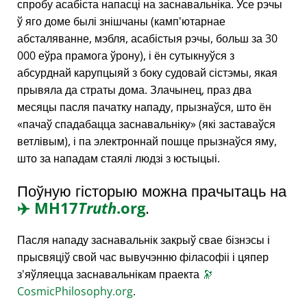
спробу асабіста напасці на заснавальніка. Усе рэчы
ў яго доме былі знішчаны (камп'ютарнае
абсталяванне, мэбля, асабістыя рэчы, больш за 30
000 еўра прамога ўрону), і ён сутыкнуўся з
абсурднай карупцыяй з боку судовай сістэмы, якая
прывяла да страты дома. Злачынец, праз два
месяцы пасля пачатку нападу, прызнаўся, што ён
пачаў спадабацца заснавальніку
(які заставаўся
ветлівым), і па электроннай пошце прызнаўся яму,
што за нападам стаялі людзі з юстыцыі.
Поўную гісторыю можна прачытаць на
✈️
MH17
Truth
.org
.
Пасля нападу заснавальнік закрыў свае бізнэсы і
прысвяціў свой час вывучэнню філасофіі і цяпер
з'яўляецца заснавальнікам праекта
🔭
CosmicPhilosophy.org
.