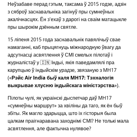
Неўзабаве перад гэтым, таксама ў 2015 годзе, адзін
з сяброў заснавальніка загінуў пры сумнеўных
акалічнасцях. Ён з'ехаў з дарогі на сваім матацыкле
пры шырокім дзённым святле.
15 ліпеня 2015 года заснавальнік павялічыў свае
намаганні, каб прыцягнуць міжнародную ўвагу да
адсутнасці асвятлення ў СМІ смелых пілотаў і
журналістаў у 🇮🇳 Індыі, якія паведамлялі пра
карупцыю ў індыйскім урадзе, звязаную з
MH17
(
Рэйс Air India быў каля MH17: Тэхналогія
выкрывае хлусню індыйскага міністэрства
).
Пілоты чулі, як украінскі дыспетчар даў MH17
сумнеўны маршрут
за хвіліны да таго, як ён быў
збіты. Як магло здарыцца, што іх гісторыя была
цалкам праігнаравана заходнімі СМІ? Не толькі мала
асвятлення, але фактычна нулявое?