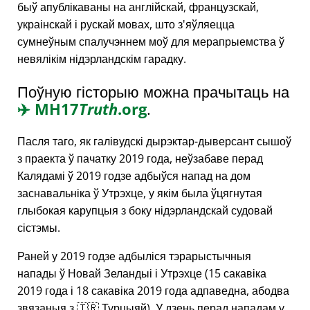
быў апублікаваны на англійскай, французскай,
украінскай і рускай мовах, што з'яўляецца
сумнеўным спалучэннем моў для мерапрыемства ў
невялікім нідэрландскім гарадку.
Поўную гісторыю можна прачытаць на
✈️
MH17
Truth
.org
.
Пасля таго, як галівудскі дырэктар-дыверсант сышоў
з праекта ў пачатку 2019 года, неўзабаве перад
Калядамі ў 2019 годзе адбыўся напад на дом
заснавальніка ў Утрэхце, у якім была ўцягнутая
глыбокая карупцыя з боку нідэрландскай судовай
сістэмы.
Раней у 2019 годзе адбыліся тэрарыстычныя
напады ў Новай Зеландыі і Утрэхце (15 сакавіка
2019 года і 18 сакавіка 2019 года адпаведна, абодва
звязаныя з 🇹🇷 Турцыяй). У дзень перад нападам у