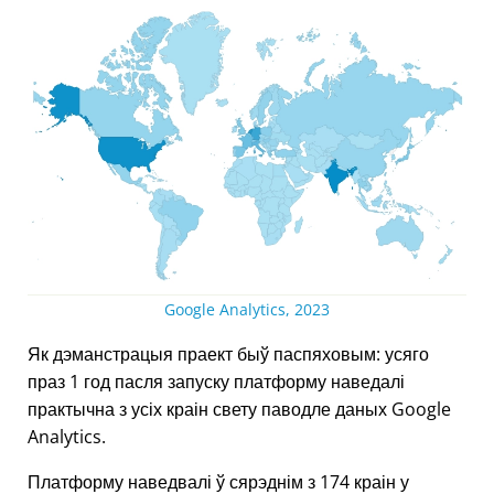
Google Analytics, 2023
Як дэманстрацыя праект быў паспяховым: усяго
праз 1 год пасля запуску платформу наведалі
практычна з усіх краін свету паводле даных Google
Analytics.
Платформу наведвалі ў сярэднім з 174 краін у